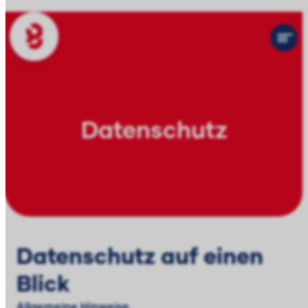
Datenschutz
Datenschutz auf einen
Blick
Allgemeine Hinweise