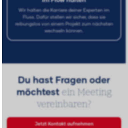
Im Flow halten
Wir halten die Karriere deiner Experten im
Fluss. Dafür stellen wir sicher, dass sie
reibungslos von einem Projekt zum nächsten
wechseln können.
Du hast Fragen oder
ein Meeting
möchtest
vereinbaren?
Jetzt Kontakt aufnehmen