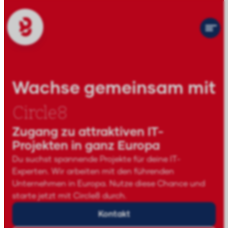
Wachse gemeinsam mit
Circle8
Zugang zu attraktiven IT-
Projekten in ganz Europa
Du suchst spannende Projekte für deine IT-
Experten. Wir arbeiten mit den führenden
Unternehmen in Europa. Nutze diese Chance und
starte jetzt mit Circle8 durch.
Kontakt