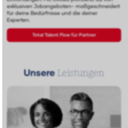
exklusiven Jobangeboten– maßgeschneidert
für deine Bedürfnisse und die deiner
Experten.
Total Talent Flow für Partner
Leistungen
Unsere