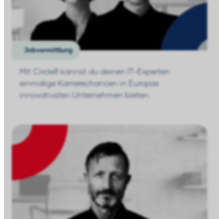
Jobvermittlung
Mit Circle8 kannst du deinen IT-Experten
einmalige Karrierechancen in Europas
innovativsten Unternehmen bieten.