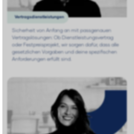
Vertragsdienstleistungen
Sicherheit von Anfang an mit passgenauen
Vertragslösungen: Ob Dienstleistungsvertrag
oder Festpreisprojekt,
wir sorgen dafür, dass alle
gesetzlichen Vorgaben und deine spezifischen
Anforderungen erfüllt sind.