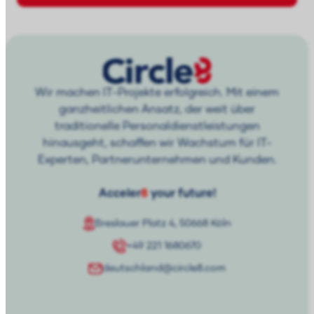
Wir machen IT-Projekte erfolgreich. Mit einem
ganzheitlichen Ansatz, der weit über
traditionelle Personaldienstleistungen
hinausgeht, schaffen wir Wachstum für IT-
Experten, Partnerunternehmen und Kunden.
Acceler
8
your future!
Breslauer Platz 4, 50668 Köln
+49 221 1680670
deutschland@circle8.com