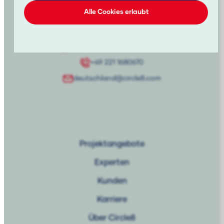
Experten, Partnerunternehmen und Kunden.
Alle Cookies erlaubt
Acceler
8
your future!
Breslauer Platz 4, 50668 Köln
Erforderlich
Statistik
+49 221 1680670
Marketing
deutschland@circle8.com
Projektangebote
Experten
Kunden
Karriere
Über Circle8