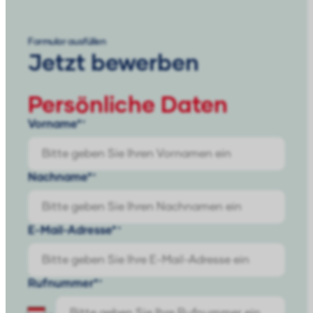
Formular ausfüllen
Jetzt bewerben
Persönliche Daten
Vorname*
Nachname*
E-Mail-Adresse*
Rufnummer*