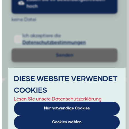
hoch
keine Datei
Ich akzeptiere die
Datenschutzbestimmungen
Senden
DIESE WEBSITE VERWENDET
COOKIES
Lesen Sie unsere Datenschutzerklärung
Wir machen IT-Projekte erfolgreich. Mit einem
Nur notwendige Cookies
ganzheitlichen Ansatz, der weit über
traditionelle Personaldienstleistungen
Cookies wählen
hinausgeht, schaffen wir Wachstum für IT-